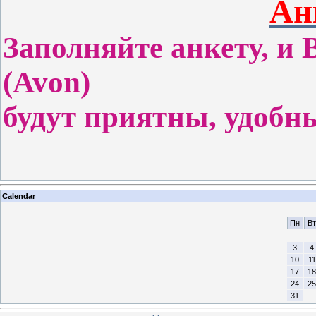
Ан
Заполняйте
анкету, и
(Avon)
будут приятны, удобн
Calendar
Пн
Вт
3
4
10
11
17
18
24
25
31