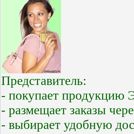
Представи
тель:
- покупает п
родукцию Э
- размещает заказы чер
- выбирает удобную до