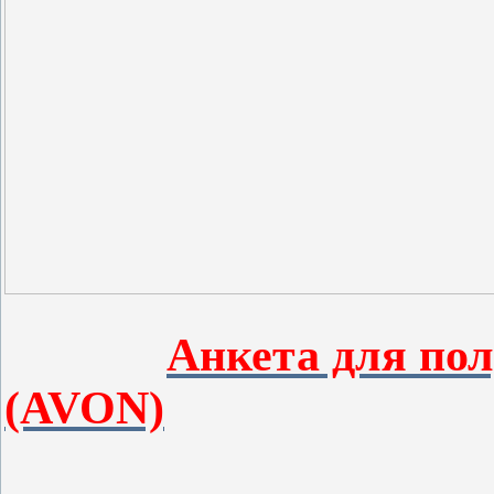
Анкета для по
(AVON)