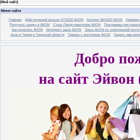
[
Мой сайт
]
Меню сайта
Главная
Действующий каталог 07/2020 AVON
Каталог 06/2020 AVON
Новинки 
Получить скидку в AVON
Стать Представителем AVON
Программа для новог
Как оплатить AVON
Интернет-заказ AVON
Заказ AVON по электронной почте
Avon в Твери и Тверской области
Товары с логотипом AVON
Задать нам воп
Добро по
на сайт Эйвон (A