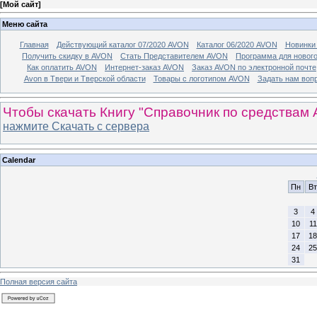
[
Мой сайт
]
Меню сайта
Главная
Действующий каталог 07/2020 AVON
Каталог 06/2020 AVON
Новинки 
Получить скидку в AVON
Стать Представителем AVON
Программа для новог
Как оплатить AVON
Интернет-заказ AVON
Заказ AVON по электронной почте
Avon в Твери и Тверской области
Товары с логотипом AVON
Задать нам воп
Чтобы скачать Книгу "Справочник по средствам 
нажмите Скачать с сервера
Calendar
Пн
Вт
3
4
10
11
17
18
24
25
31
Полная версия сайта