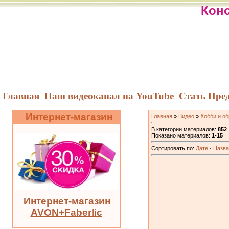
Конс
Главная
Наш видеоканал на YouTube
Стать Пре
Интернет-магазин
Главная
»
Видео
»
Хобби и о
В категории материалов
:
852
Показано материалов
:
1-15
Сортировать по
:
Дате
·
Назв
Интернет-магазин
AVON+Faberlic