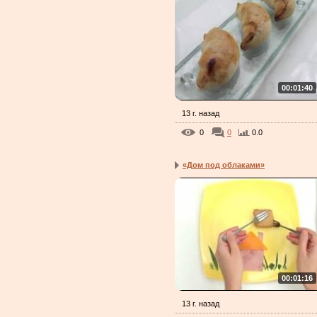
00:01:40
13 г. назад
0
0
0.0
«Дом под облаками»
00:01:16
13 г. назад