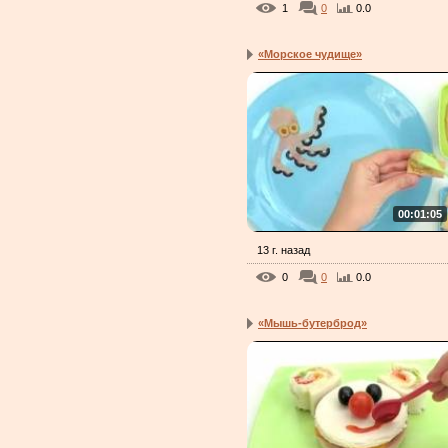
1
0
0.0
«Морское чудище»
00:01:05
13 г. назад
0
0
0.0
«Мышь-бутерброд»