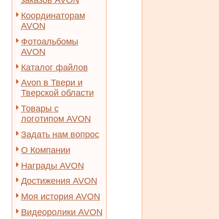
заказов AVON
Координаторам
AVON
Фотоальбомы
AVON
Каталог файлов
Avon в Твери и
Тверской области
Товары с
логотипом AVON
Задать нам вопрос
О Компании
Награды AVON
Достижения AVON
Моя история AVON
Видеоролики AVON