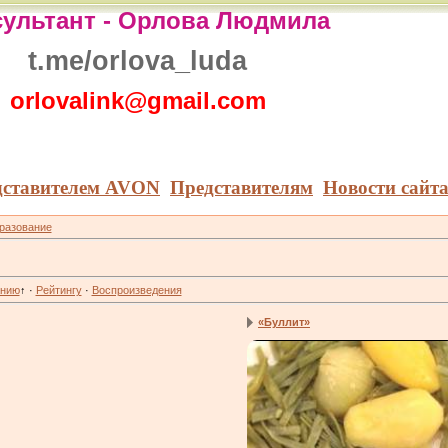
ультант -
Орлова Людмила
t.me/orlova_luda
orlovalink@gmail.com
дставителем AVON
Представителям
Новости сайт
бразование
анию
↑
·
Рейтингу
·
Воспроизведения
«Буллит»