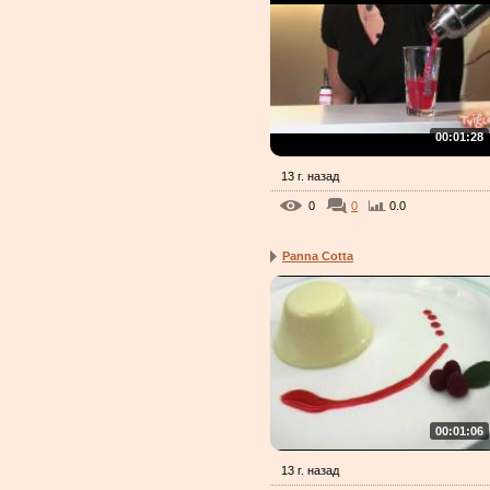
00:01:28
13 г. назад
0
0
0.0
Panna Cotta
00:01:06
13 г. назад