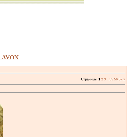
а AVON
Страницы
:
1
2
3
..
55
56
57
»