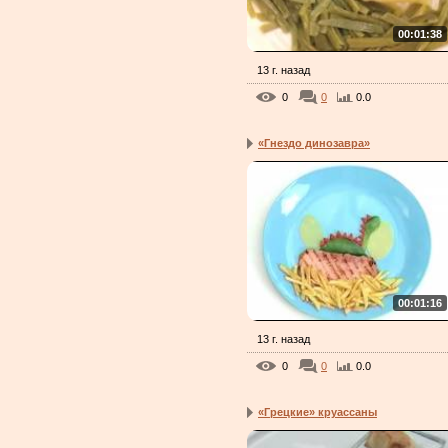
00:01:38
13 г. назад
0
0
0.0
«Гнездо динозавра»
00:01:16
13 г. назад
0
0
0.0
«Грецкие» круассаны