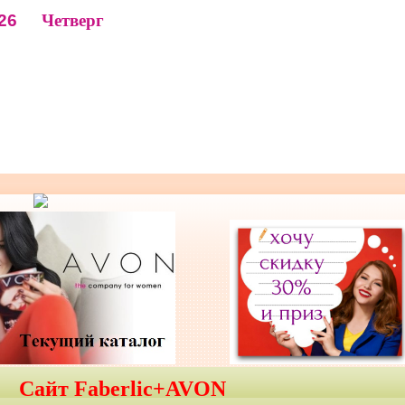
26
Четверг
Сайт Faberlic+AVON