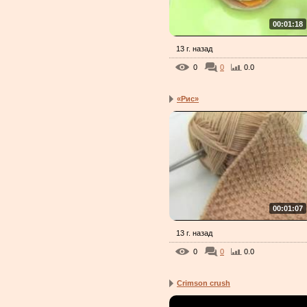
00:01:18
13 г. назад
0
0
0.0
«Рис»
00:01:07
13 г. назад
0
0
0.0
Crimson crush