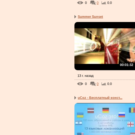
0
0
0.0
Summer Sunset
00:01:32
13 г. назад
0
0
0.0
uCoz - Бесплатный конст...