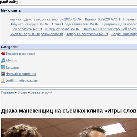
[
Мой сайт
]
Меню сайта
Главная
Действующий каталог 07/2020 AVON
Каталог 06/2020 AVON
Новинки 
Получить скидку в AVON
Стать Представителем AVON
Программа для новог
Как оплатить AVON
Интернет-заказ AVON
Заказ AVON по электронной почте
Avon в Твери и Тверской области
Товары с логотипом AVON
Задать нам воп
Categories
Красота и здоровье
Музыка
Сериалы
Фильмы и анимация
Хобби и образование
Главная
»
Видео
»
Без категории
Драка манекенщиц на съемках клипа «Игры слов