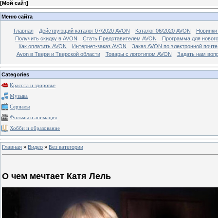
[
Мой сайт
]
Меню сайта
Главная
Действующий каталог 07/2020 AVON
Каталог 06/2020 AVON
Новинки 
Получить скидку в AVON
Стать Представителем AVON
Программа для новог
Как оплатить AVON
Интернет-заказ AVON
Заказ AVON по электронной почте
Avon в Твери и Тверской области
Товары с логотипом AVON
Задать нам воп
Categories
Красота и здоровье
Музыка
Сериалы
Фильмы и анимация
Хобби и образование
Главная
»
Видео
»
Без категории
О чем мечтает Катя Лель