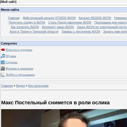
[
Мой сайт
]
Меню сайта
Главная
Действующий каталог 07/2020 AVON
Каталог 06/2020 AVON
Новинки 
Получить скидку в AVON
Стать Представителем AVON
Программа для новог
Как оплатить AVON
Интернет-заказ AVON
Заказ AVON по электронной почте
Avon в Твери и Тверской области
Товары с логотипом AVON
Задать нам воп
Categories
Красота и здоровье
Музыка
Сериалы
Фильмы и анимация
Хобби и образование
Главная
»
Видео
»
Без категории
Макс Постельный снимется в роли ослика