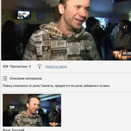
00:00
Просмотры
: 0
Новости звезд
Описание материала
:
Певец отказался от роли Гамлета, предпочтя ее роли забавного ослика.
Язык
: Русский