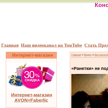
Конс
Главная
Наш видеоканал на YouTube
Стать Пре
Интернет-магазин
Главная
»
Видео
»
Без катего
«Ранетки» не по
Интернет-магазин
AVON+Faberlic