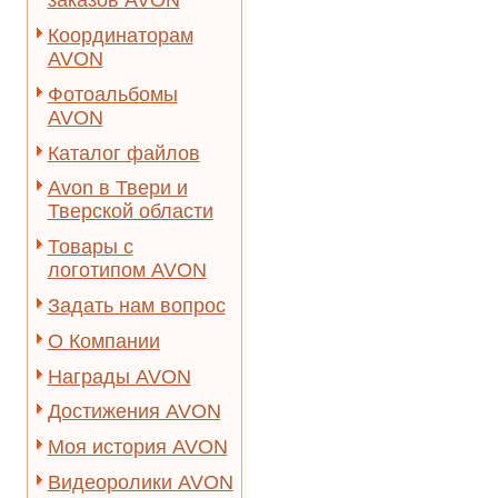
заказов AVON
Координаторам
AVON
Фотоальбомы
AVON
Каталог файлов
Avon в Твери и
Тверской области
Товары с
логотипом AVON
Задать нам вопрос
О Компании
Награды AVON
Достижения AVON
Моя история AVON
Видеоролики AVON