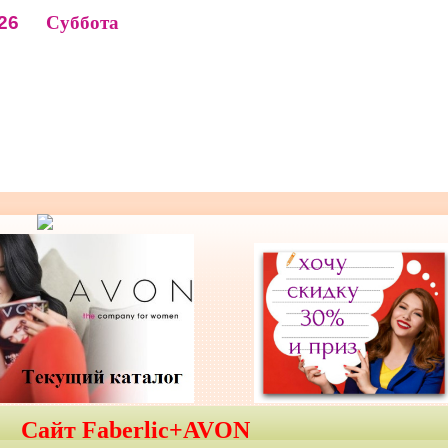
26
Суббота
Сайт Faberlic+AVON