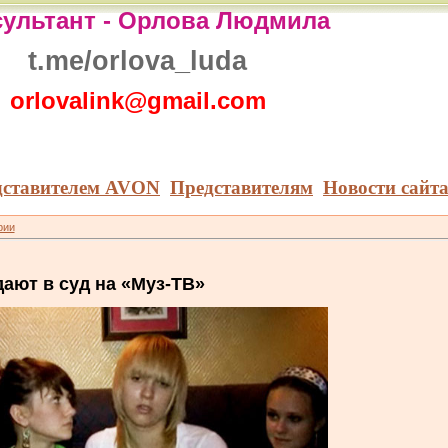
ультант -
Орлова Людмила
t.me/orlova_luda
orlovalink@gmail.com
дставителем AVON
Представителям
Новости сайт
рии
дают в суд на «Муз-ТВ»