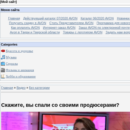
[
Мой сайт
]
Меню сайта
Главная
Действующий каталог 07/2020 AVON
Каталог 06/2020 AVON
Новинки 
Получить скидку в AVON
Стать Представителем AVON
Программа для новог
Как оплатить AVON
Интернет-заказ AVON
Заказ AVON по электронной почте
Avon в Твери и Тверской области
Товары с логотипом AVON
Задать нам воп
Categories
Красота и здоровье
Музыка
Сериалы
Фильмы и анимация
Хобби и образование
Главная
»
Видео
»
Без категории
Скажите, вы спали со своими продюсерами?