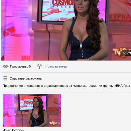
00:03
Просмотры
: 0
Новости звезд
Описание материала
:
Продолжение откровенных видеозарисовок из жизни экс-солистки группы «ВИА Гра»
Язык
: Русский