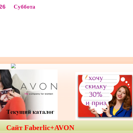
26
Суббота
Сайт Faberlic+AVON