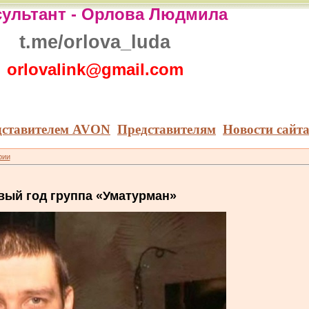
ультант -
Орлова Людмила
t.me/orlova_luda
orlovalink@gmail.com
дставителем AVON
Представителям
Новости сайт
рии
вый год группа «Уматурман»