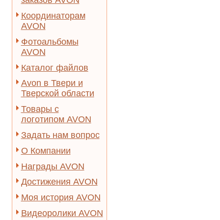
заказов AVON
Координаторам
AVON
Фотоальбомы
AVON
Каталог файлов
Avon в Твери и
Тверской области
Товары с
логотипом AVON
Задать нам вопрос
О Компании
Награды AVON
Достижения AVON
Моя история AVON
Видеоролики AVON