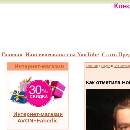
Конс
Главная
Наш видеоканал на YouTube
Стать Пре
Интернет-магазин
Главная
»
Видео
»
Без катего
Как отметила Но
Интернет-магазин
AVON+Faberlic