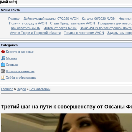
[
Мой сайт
]
Меню сайта
Главная
Действующий каталог 07/2020 AVON
Каталог 06/2020 AVON
Новинки 
Получить скидку в AVON
Стать Представителем AVON
Программа для новог
Как оплатить AVON
Интернет-заказ AVON
Заказ AVON по электронной почте
Avon в Твери и Тверской области
Товары с логотипом AVON
Задать нам воп
Categories
Красота и здоровье
Музыка
Сериалы
Фильмы и анимация
Хобби и образование
Главная
»
Видео
»
Без категории
Третий шаг на пути к совершенству от Оксаны 