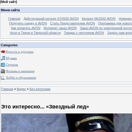
[
Мой сайт
]
Меню сайта
Главная
Действующий каталог 07/2020 AVON
Каталог 06/2020 AVON
Новинки 
Получить скидку в AVON
Стать Представителем AVON
Программа для новог
Как оплатить AVON
Интернет-заказ AVON
Заказ AVON по электронной почте
Avon в Твери и Тверской области
Товары с логотипом AVON
Задать нам воп
Categories
Красота и здоровье
Музыка
Сериалы
Фильмы и анимация
Хобби и образование
Главная
»
Видео
»
Без категории
Это интересно... «Звездный лед»