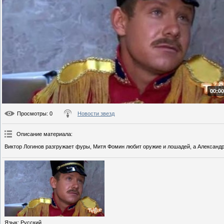
00:00
Просмотры
: 0
Новости звезд
Описание материала
:
Виктор Логинов разгружает фуры, Митя Фомин любит оружие и лошадей, а Александр
Язык
: Русский