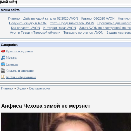
[
Мой сайт
]
Меню сайта
Главная
Действующий каталог 07/2020 AVON
Каталог 06/2020 AVON
Новинки 
Получить скидку в AVON
Стать Представителем AVON
Программа для новог
Как оплатить AVON
Интернет-заказ AVON
Заказ AVON по электронной почте
Avon в Твери и Тверской области
Товары с логотипом AVON
Задать нам воп
Categories
Красота и здоровье
Музыка
Сериалы
Фильмы и анимация
Хобби и образование
Главная
»
Видео
»
Без категории
Анфиса Чехова зимой не мерзнет