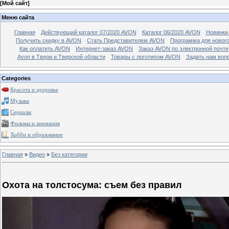
[
Мой сайт
]
Меню сайта
Главная
Действующий каталог 07/2020 AVON
Каталог 06/2020 AVON
Новинки 
Получить скидку в AVON
Стать Представителем AVON
Программа для новог
Как оплатить AVON
Интернет-заказ AVON
Заказ AVON по электронной почте
Avon в Твери и Тверской области
Товары с логотипом AVON
Задать нам воп
Categories
Красота и здоровье
Музыка
Сериалы
Фильмы и анимация
Хобби и образование
Главная
»
Видео
»
Без категории
Охота на толстосума: съем без правил