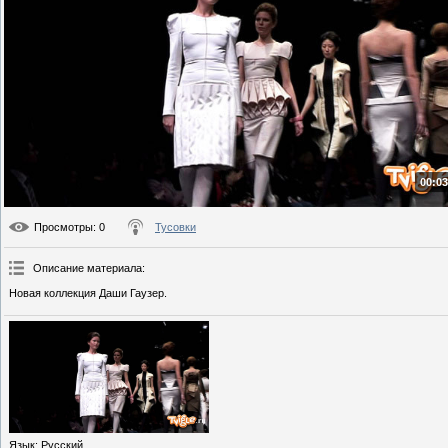
00:03
Просмотры
: 0
Тусовки
Описание материала
:
Новая коллекция Даши Гаузер.
Язык
: Русский