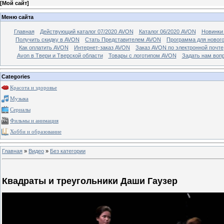
[
Мой сайт
]
Меню сайта
Главная
Действующий каталог 07/2020 AVON
Каталог 06/2020 AVON
Новинки 
Получить скидку в AVON
Стать Представителем AVON
Программа для новог
Как оплатить AVON
Интернет-заказ AVON
Заказ AVON по электронной почте
Avon в Твери и Тверской области
Товары с логотипом AVON
Задать нам воп
Categories
Красота и здоровье
Музыка
Сериалы
Фильмы и анимация
Хобби и образование
Главная
»
Видео
»
Без категории
Квадраты и треугольники Даши Гаузер