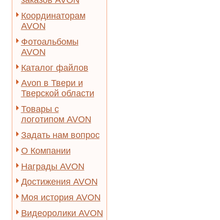
заказов AVON
Координаторам
AVON
Фотоальбомы
AVON
Каталог файлов
Avon в Твери и
Тверской области
Товары с
логотипом AVON
Задать нам вопрос
О Компании
Награды AVON
Достижения AVON
Моя история AVON
Видеоролики AVON