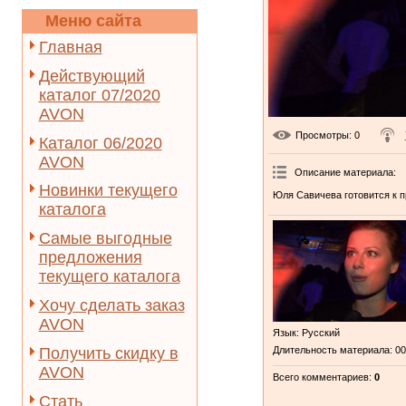
Меню сайта
Главная
Действующий
каталог 07/2020
AVON
Просмотры
: 0
Каталог 06/2020
AVON
Описание материала
:
Новинки текущего
Юля Савичева готовится к п
каталога
Самые выгодные
предложения
текущего каталога
Хочу сделать заказ
AVON
Язык
: Русский
Получить скидку в
Длительность материала
: 0
AVON
Всего комментариев
:
0
Стать