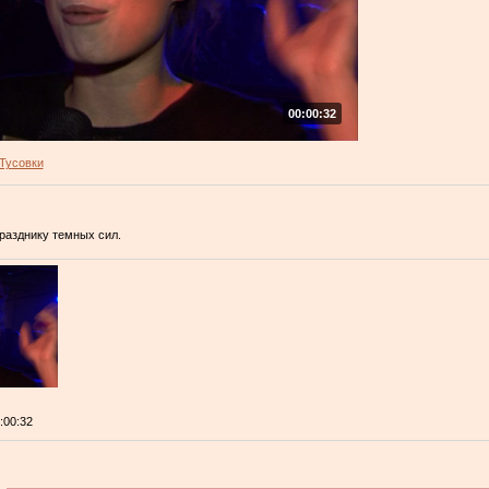
00:00:32
Тусовки
разднику темных сил.
0:00:32