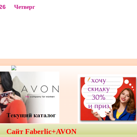
26
Четверг
Сайт Faberlic+AVON