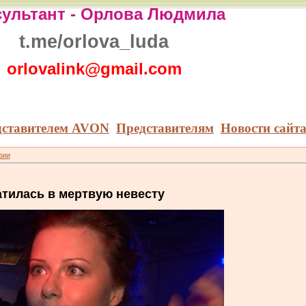
ультант -
Орлова Людмила
t.me/orlova_luda
orlovalink@gmail.com
дставителем AVON
Представителям
Новости сайт
рии
тилась в мертвую невесту