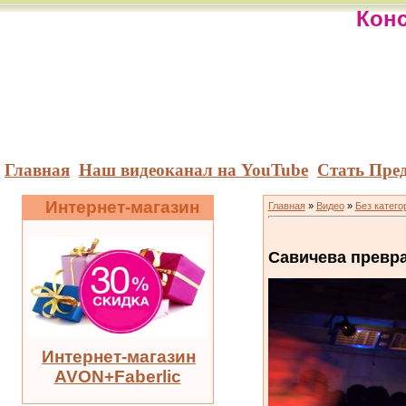
Конс
Главная
Наш видеоканал на YouTube
Стать Пре
Интернет-магазин
Главная
»
Видео
»
Без катего
Савичева превра
Интернет-магазин
AVON+Faberlic