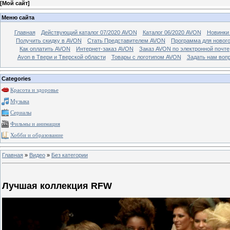
[
Мой сайт
]
Меню сайта
Главная
Действующий каталог 07/2020 AVON
Каталог 06/2020 AVON
Новинки 
Получить скидку в AVON
Стать Представителем AVON
Программа для новог
Как оплатить AVON
Интернет-заказ AVON
Заказ AVON по электронной почте
Avon в Твери и Тверской области
Товары с логотипом AVON
Задать нам воп
Categories
Красота и здоровье
Музыка
Сериалы
Фильмы и анимация
Хобби и образование
Главная
»
Видео
»
Без категории
Лучшая коллекция RFW