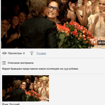
00:02
Просмотры
: 0
Тусовки
Описание материала
:
Мария Кравцова представила новую коллекцию на суд публики.
Язык
: Русский