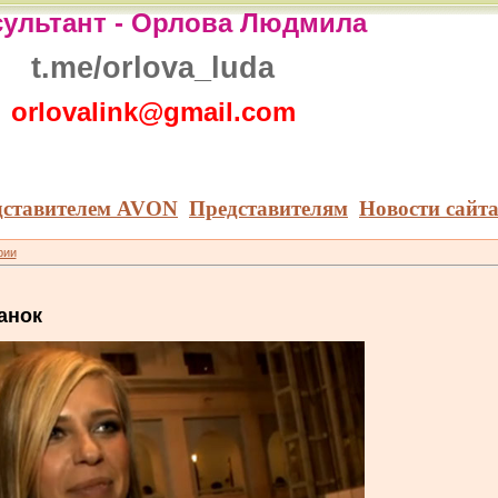
ультант -
Орлова Людмила
t.me/orlova_luda
orlovalink@gmail.com
дставителем AVON
Представителям
Новости сайт
рии
анок