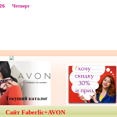
26
Четверг
Сайт Faberlic+AVON