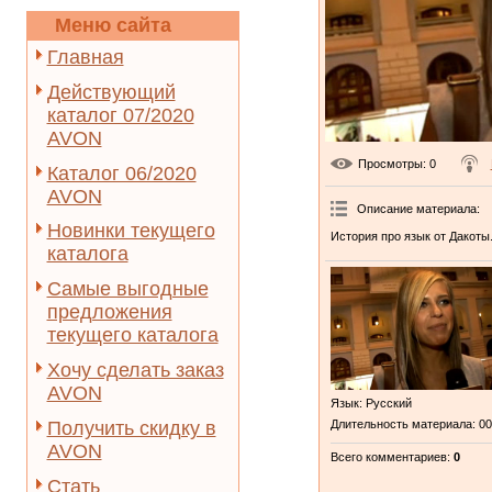
Меню сайта
Главная
Действующий
каталог 07/2020
AVON
Просмотры
: 0
Каталог 06/2020
AVON
Описание материала
:
Новинки текущего
История про язык от Дакоты
каталога
Самые выгодные
предложения
текущего каталога
Хочу сделать заказ
AVON
Язык
: Русский
Получить скидку в
Длительность материала
: 0
AVON
Всего комментариев
:
0
Стать