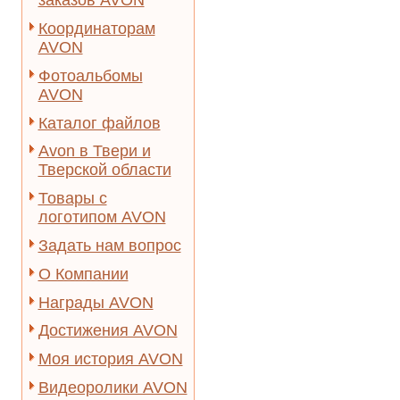
заказов AVON
Координаторам
AVON
Фотоальбомы
AVON
Каталог файлов
Avon в Твери и
Тверской области
Товары с
логотипом AVON
Задать нам вопрос
О Компании
Награды AVON
Достижения AVON
Моя история AVON
Видеоролики AVON