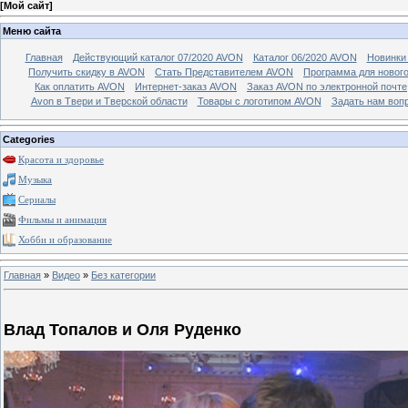
[
Мой сайт
]
Меню сайта
Главная
Действующий каталог 07/2020 AVON
Каталог 06/2020 AVON
Новинки 
Получить скидку в AVON
Стать Представителем AVON
Программа для новог
Как оплатить AVON
Интернет-заказ AVON
Заказ AVON по электронной почте
Avon в Твери и Тверской области
Товары с логотипом AVON
Задать нам воп
Categories
Красота и здоровье
Музыка
Сериалы
Фильмы и анимация
Хобби и образование
Главная
»
Видео
»
Без категории
Влад Топалов и Оля Руденко