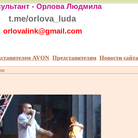
ультант -
Орлова Людмила
t.me/orlova_luda
orlovalink@gmail.com
дставителем AVON
Представителям
Новости сайт
рии