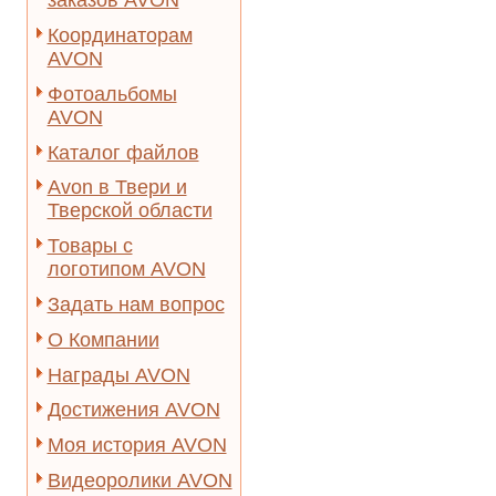
заказов AVON
Координаторам
AVON
Фотоальбомы
AVON
Каталог файлов
Avon в Твери и
Тверской области
Товары с
логотипом AVON
Задать нам вопрос
О Компании
Награды AVON
Достижения AVON
Моя история AVON
Видеоролики AVON