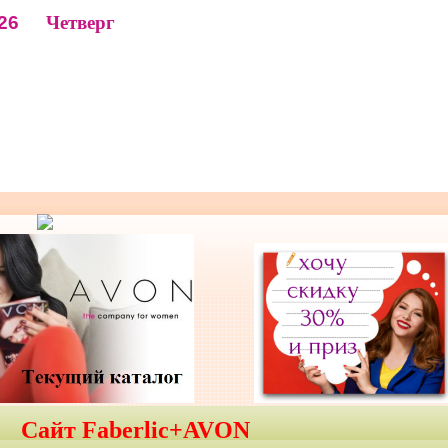
26
Четверг
Сайт Faberlic+AVON