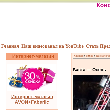
Конс
Главная
Наш видеоканал на YouTube
Стать Пре
Интернет-магазин
Главная
»
Видео
»
Без катего
Баста — Осень
Интернет-магазин
AVON+Faberlic