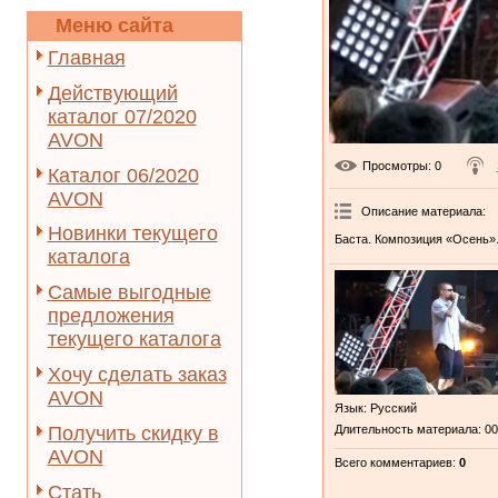
Меню сайта
Главная
Действующий
каталог 07/2020
AVON
Просмотры
: 0
Каталог 06/2020
AVON
Описание материала
:
Новинки текущего
Баста. Композиция «Осень»
каталога
Самые выгодные
предложения
текущего каталога
Хочу сделать заказ
AVON
Язык
: Русский
Получить скидку в
Длительность материала
: 0
AVON
Всего комментариев
:
0
Стать