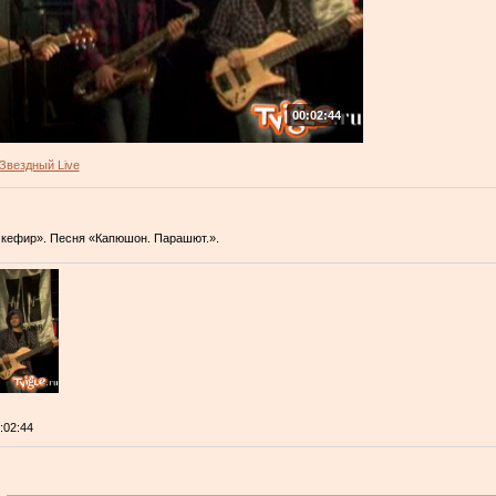
00:02:44
Звездный Live
 кефир». Песня «Капюшон. Парашют.».
0:02:44