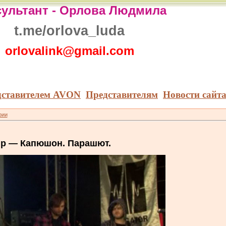
ультант -
Орлова Людмила
t.me/orlova_luda
orlovalink@gmail.com
дставителем AVON
Представителям
Новости сайт
рии
р — Капюшон. Парашют.