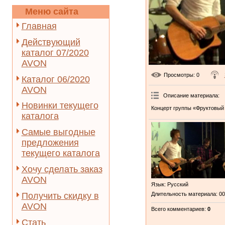
Меню сайта
Главная
Действующий
каталог 07/2020
AVON
Просмотры
: 0
Каталог 06/2020
AVON
Описание материала
:
Новинки текущего
Концерт группы «Фруктовый
каталога
Самые выгодные
предложения
текущего каталога
Хочу сделать заказ
AVON
Язык
: Русский
Получить скидку в
Длительность материала
: 0
AVON
Всего комментариев
:
0
Стать