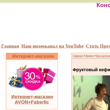
Конс
Главная
Наш видеоканал на YouTube
Стать Пре
Интернет-магазин
Главная
»
Видео
»
Без катего
Фруктовый кефи
Интернет-магазин
AVON+Faberlic