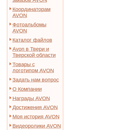
заказов AVON
Координаторам
AVON
Фотоальбомы
AVON
Каталог файлов
Avon в Твери и
Тверской области
Товары с
логотипом AVON
Задать нам вопрос
О Компании
Награды AVON
Достижения AVON
Моя история AVON
Видеоролики AVON