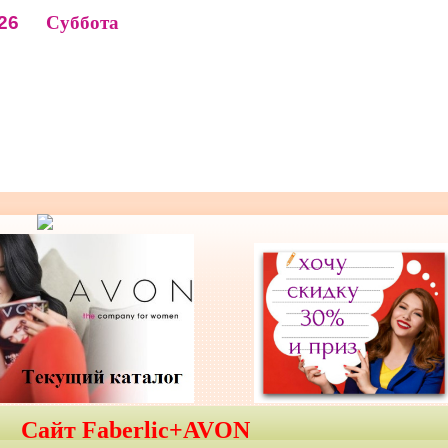
26
Суббота
Сайт Faberlic+AVON