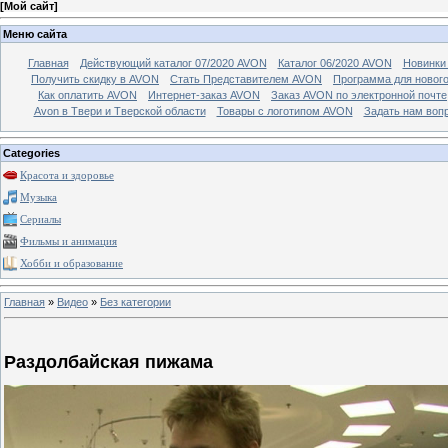
[
Мой сайт
]
Меню сайта
Главная
Действующий каталог 07/2020 AVON
Каталог 06/2020 AVON
Новинки 
Получить скидку в AVON
Стать Представителем AVON
Программа для новог
Как оплатить AVON
Интернет-заказ AVON
Заказ AVON по электронной почте
Avon в Твери и Тверской области
Товары с логотипом AVON
Задать нам воп
Categories
Красота и здоровье
Музыка
Сериалы
Фильмы и анимация
Хобби и образование
Главная
»
Видео
»
Без категории
Раздолбайская пижама