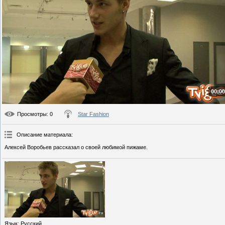
00:00
Просмотры
: 0
Star Fashion
Описание материала
:
Алексей Воробьев рассказал о своей любимой пижаме.
Язык
: Русский