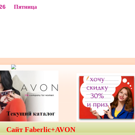
26
Пятница
Сайт Faberlic+AVON