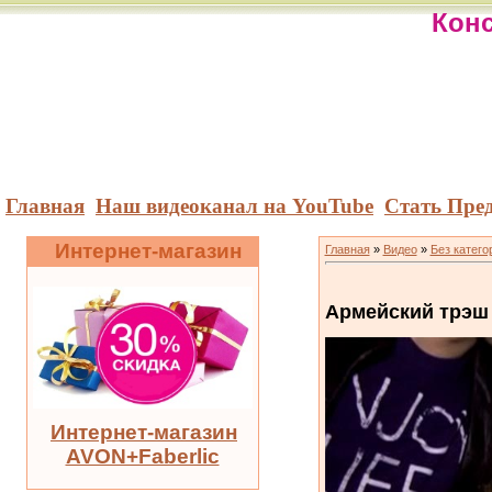
Конс
Главная
Наш видеоканал на YouTube
Стать Пре
Интернет-магазин
Главная
»
Видео
»
Без катего
Армейский трэш о
Интернет-магазин
AVON+Faberlic