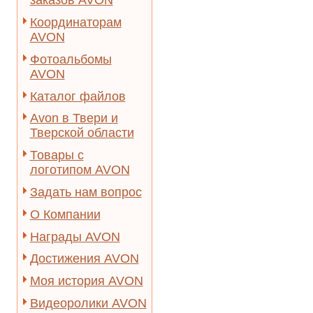
заказов AVON
Координаторам
AVON
Фотоальбомы
AVON
Каталог файлов
Avon в Твери и
Тверской области
Товары с
логотипом AVON
Задать нам вопрос
О Компании
Награды AVON
Достижения AVON
Моя история AVON
Видеоролики AVON