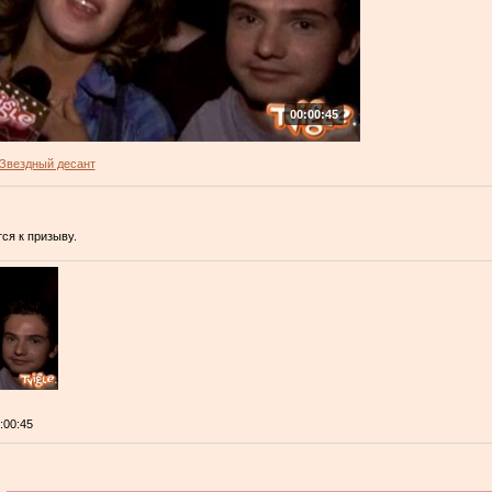
00:00:45
Звездный десант
тся к призыву.
0:00:45