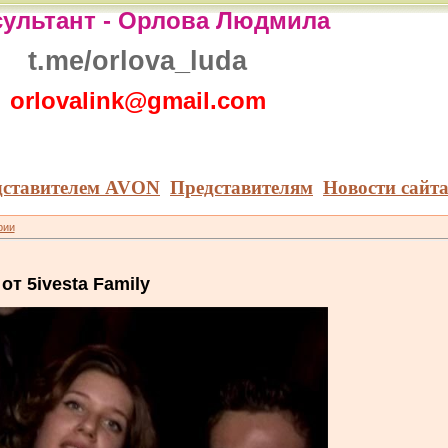
ультант -
Орлова Людмила
t.me/orlova_luda
orlovalink@gmail.com
дставителем AVON
Представителям
Новости сайт
рии
т 5ivesta Family