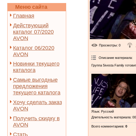
Меню сайта
Главная
Действующий
каталог 07/2020
AVON
Просмотры
: 0
Каталог 06/2020
AVON
Описание материала
:
Новинки текущего
Группа 5ivesta Family готови
каталога
Самые выгодные
предложения
текущего каталога
Хочу сделать заказ
AVON
Язык
: Русский
Получить скидку в
Длительность материала
: 0
AVON
Всего комментариев
:
0
Стать