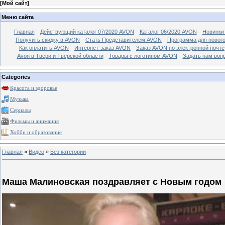
[
Мой сайт
]
Меню сайта
Главная
Действующий каталог 07/2020 AVON
Каталог 06/2020 AVON
Новинки 
Получить скидку в AVON
Стать Представителем AVON
Программа для новог
Как оплатить AVON
Интернет-заказ AVON
Заказ AVON по электронной почте
Avon в Твери и Тверской области
Товары с логотипом AVON
Задать нам воп
Categories
Красота и здоровье
Музыка
Сериалы
Фильмы и анимация
Хобби и образование
Главная
»
Видео
»
Без категории
Маша Малиновская поздравляет с Новым годом