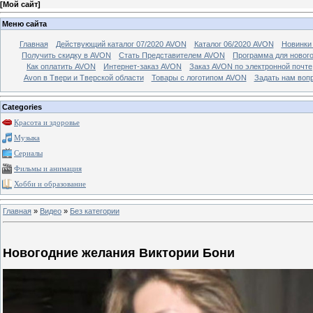
[
Мой сайт
]
Меню сайта
Главная
Действующий каталог 07/2020 AVON
Каталог 06/2020 AVON
Новинки 
Получить скидку в AVON
Стать Представителем AVON
Программа для новог
Как оплатить AVON
Интернет-заказ AVON
Заказ AVON по электронной почте
Avon в Твери и Тверской области
Товары с логотипом AVON
Задать нам воп
Categories
Красота и здоровье
Музыка
Сериалы
Фильмы и анимация
Хобби и образование
Главная
»
Видео
»
Без категории
Новогодние желания Виктории Бони