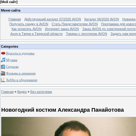
[
Мой сайт
]
Меню сайта
Главная
Действующий каталог 07/2020 AVON
Каталог 06/2020 AVON
Новинки 
Получить скидку в AVON
Стать Представителем AVON
Программа для новог
Как оплатить AVON
Интернет-заказ AVON
Заказ AVON по электронной почте
Avon в Твери и Тверской области
Товары с логотипом AVON
Задать нам воп
Categories
Красота и здоровье
Музыка
Сериалы
Фильмы и анимация
Хобби и образование
Главная
»
Видео
»
Без категории
Новогодний костюм Александра Панайотова