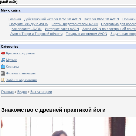
[
Мой сайт
]
Меню сайта
Главная
Действующий каталог 07/2020 AVON
Каталог 06/2020 AVON
Новинки 
Получить скидку в AVON
Стать Представителем AVON
Программа для новог
Как оплатить AVON
Интернет-заказ AVON
Заказ AVON по электронной почте
Avon в Твери и Тверской области
Товары с логотипом AVON
Задать нам воп
Categories
Красота и здоровье
Музыка
Сериалы
Фильмы и анимация
Хобби и образование
Главная
»
Видео
»
Без категории
Знакомство с древней практикой йоги