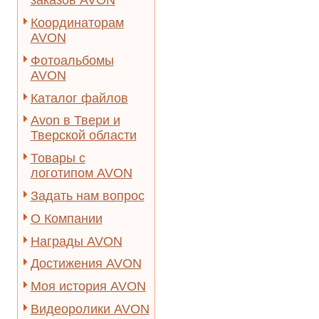
заказов AVON
Координаторам
AVON
Фотоальбомы
AVON
Каталог файлов
Avon в Твери и
Тверской области
Товары с
логотипом AVON
Задать нам вопрос
О Компании
Награды AVON
Достижения AVON
Моя история AVON
Видеоролики AVON