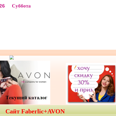
26
Суббота
Сайт Faberlic+AVON