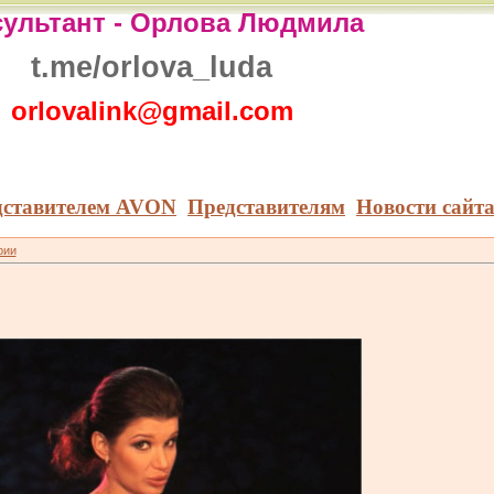
ультант -
Орлова Людмила
t.me/orlova_luda
orlovalink@gmail.com
дставителем AVON
Представителям
Новости сайт
рии