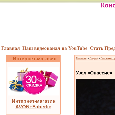
Конс
Главная
Наш видеоканал на YouTube
Стать Пре
Интернет-магазин
Главная
»
Видео
»
Без катего
Узел «Онассис»
Интернет-магазин
AVON+Faberlic