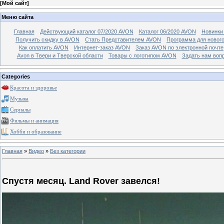
[
Мой сайт
]
Меню сайта
Главная
Действующий каталог 07/2020 AVON
Каталог 06/2020 AVON
Новинки 
Получить скидку в AVON
Стать Представителем AVON
Программа для новог
Как оплатить AVON
Интернет-заказ AVON
Заказ AVON по электронной почте
Avon в Твери и Тверской области
Товары с логотипом AVON
Задать нам воп
Categories
Красота и здоровье
Музыка
Сериалы
Фильмы и анимация
Хобби и образование
Главная
»
Видео
»
Без категории
Спустя месяц. Land Rover завелся!