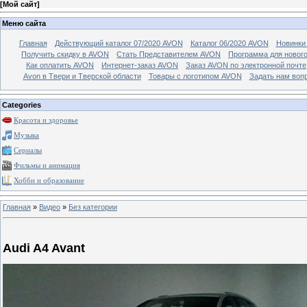
[
Мой сайт
]
Меню сайта
Главная
Действующий каталог 07/2020 AVON
Каталог 06/2020 AVON
Новинки 
Получить скидку в AVON
Стать Представителем AVON
Программа для новог
Как оплатить AVON
Интернет-заказ AVON
Заказ AVON по электронной почте
Avon в Твери и Тверской области
Товары с логотипом AVON
Задать нам воп
Categories
Красота и здоровье
Музыка
Сериалы
Фильмы и анимация
Хобби и образование
Главная
»
Видео
»
Без категории
Audi A4 Avant