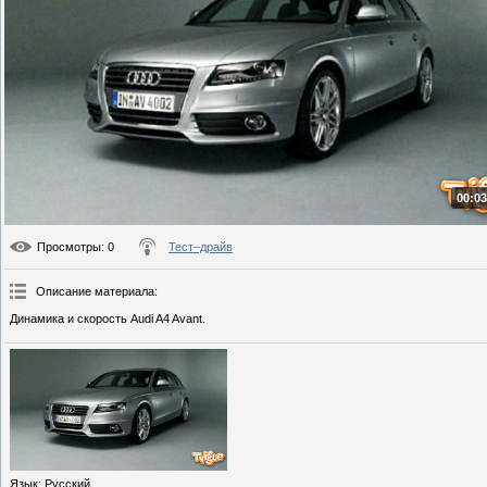
00:03
Просмотры
: 0
Тест–драйв
Описание материала
:
Динамика и скорость Audi A4 Avant.
Язык
: Русский