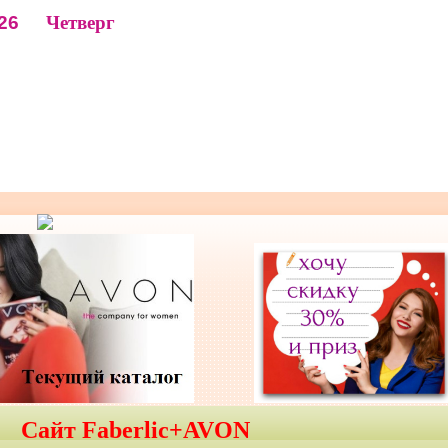
26
Четверг
Сайт Faberlic+AVON