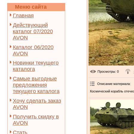
Меню сайта
Главная
Действующий
каталог 07/2020
AVON
Каталог 06/2020
AVON
Новинки текущего
каталога
Просмотры
: 0
Самые выгодные
Описание материала
:
предложения
текущего каталога
Космический корабль отече
Хочу сделать заказ
AVON
Получить скидку в
AVON
Стать