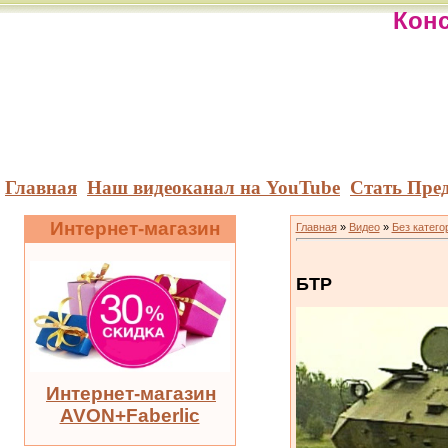
Конс
Главная
Наш видеоканал на YouTube
Стать Пре
Интернет-магазин
Главная
»
Видео
»
Без катего
БТР
Интернет-магазин
AVON+Faberlic