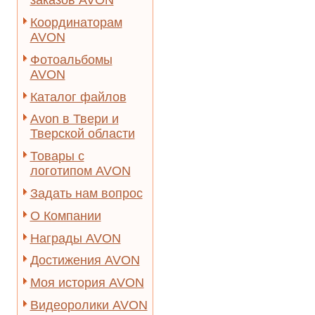
заказов AVON
Координаторам
AVON
Фотоальбомы
AVON
Каталог файлов
Avon в Твери и
Тверской области
Товары с
логотипом AVON
Задать нам вопрос
О Компании
Награды AVON
Достижения AVON
Моя история AVON
Видеоролики AVON