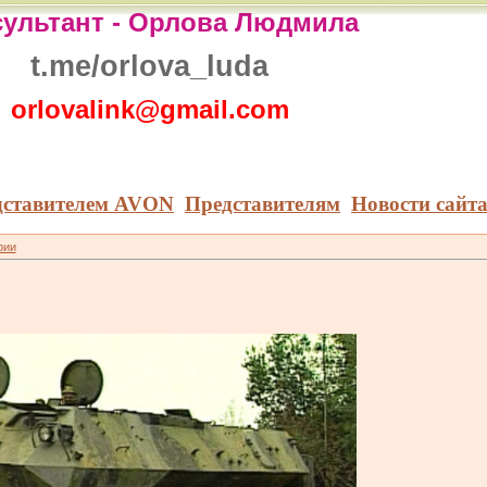
ультант -
Орлова Людмила
t.me/orlova_luda
orlovalink@gmail.com
дставителем AVON
Представителям
Новости сайт
рии