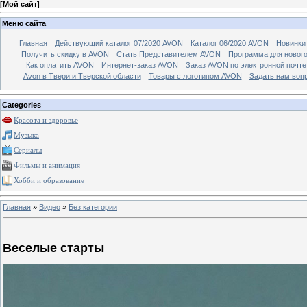
[
Мой сайт
]
Меню сайта
Главная
Действующий каталог 07/2020 AVON
Каталог 06/2020 AVON
Новинки 
Получить скидку в AVON
Стать Представителем AVON
Программа для новог
Как оплатить AVON
Интернет-заказ AVON
Заказ AVON по электронной почте
Avon в Твери и Тверской области
Товары с логотипом AVON
Задать нам воп
Categories
Красота и здоровье
Музыка
Сериалы
Фильмы и анимация
Хобби и образование
Главная
»
Видео
»
Без категории
Веселые старты