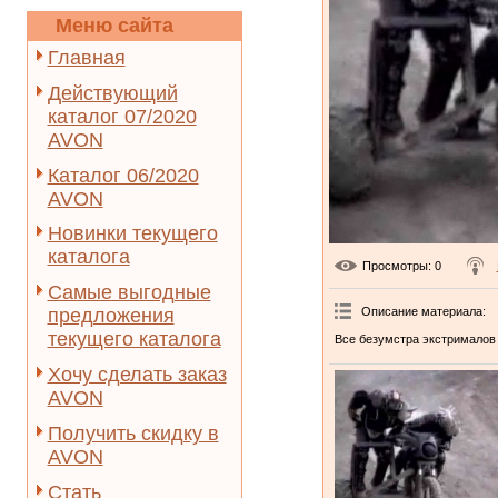
Меню сайта
Главная
Действующий
каталог 07/2020
AVON
Каталог 06/2020
AVON
Новинки текущего
каталога
Просмотры
: 0
Самые выгодные
Описание материала
:
предложения
текущего каталога
Все безумстра экстрималов 
Хочу сделать заказ
AVON
Получить скидку в
AVON
Стать