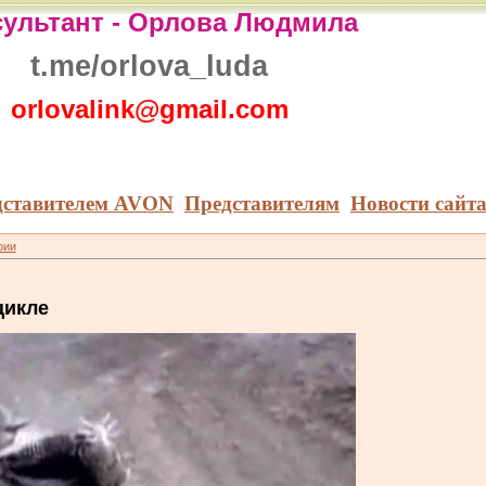
ультант -
Орлова Людмила
t.me/orlova_luda
orlovalink@gmail.com
дставителем AVON
Представителям
Новости сайт
рии
цикле