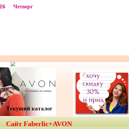
26
Четверг
Сайт Faberlic+AVON