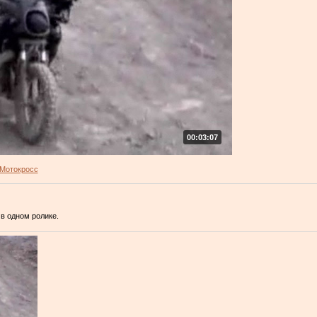
00:03:07
Мотокросс
в одном ролике.