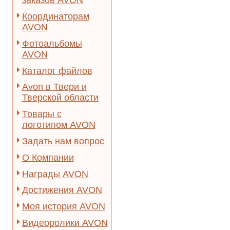
заказов AVON
Координаторам
AVON
Фотоальбомы
AVON
Каталог файлов
Avon в Твери и
Тверской области
Товары с
логотипом AVON
Задать нам вопрос
О Компании
Награды AVON
Достижения AVON
Моя история AVON
Видеоролики AVON