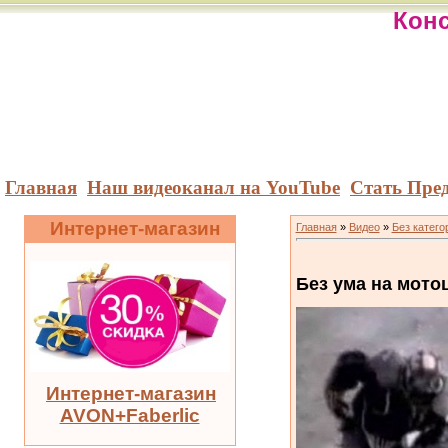
Конс
Главная
Наш видеоканал на YouTube
Стать Пре
Интернет-магазин
Главная
»
Видео
»
Без катего
Без ума на мото
Интернет-магазин
AVON+Faberlic