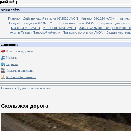
[
Мой сайт
]
Меню сайта
Главная
Действующий каталог 07/2020 AVON
Каталог 06/2020 AVON
Новинки 
Получить скидку в AVON
Стать Представителем AVON
Программа для новог
Как оплатить AVON
Интернет-заказ AVON
Заказ AVON по электронной почте
Avon в Твери и Тверской области
Товары с логотипом AVON
Задать нам воп
Categories
Красота и здоровье
Музыка
Сериалы
Фильмы и анимация
Хобби и образование
Главная
»
Видео
»
Без категории
Скользкая дорога