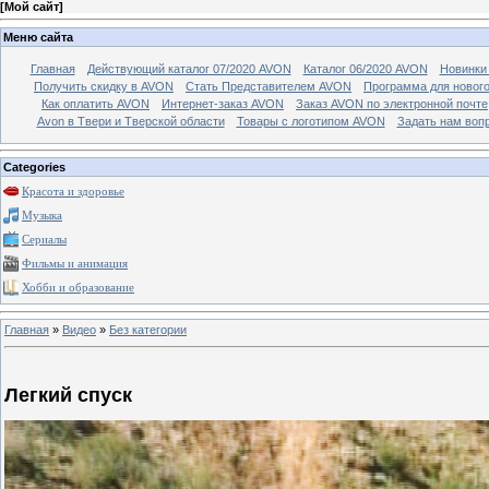
[
Мой сайт
]
Меню сайта
Главная
Действующий каталог 07/2020 AVON
Каталог 06/2020 AVON
Новинки 
Получить скидку в AVON
Стать Представителем AVON
Программа для новог
Как оплатить AVON
Интернет-заказ AVON
Заказ AVON по электронной почте
Avon в Твери и Тверской области
Товары с логотипом AVON
Задать нам воп
Categories
Красота и здоровье
Музыка
Сериалы
Фильмы и анимация
Хобби и образование
Главная
»
Видео
»
Без категории
Легкий спуск