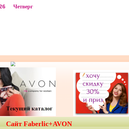
26
Четверг
Сайт Faberlic+AVON