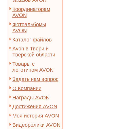
заказов AVON
Координаторам
AVON
Фотоальбомы
AVON
Каталог файлов
Avon в Твери и
Тверской области
Товары с
логотипом AVON
Задать нам вопрос
О Компании
Награды AVON
Достижения AVON
Моя история AVON
Видеоролики AVON