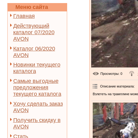
Меню сайта
Главная
Действующий
каталог 07/2020
AVON
Каталог 06/2020
AVON
Новинки текущего
каталога
Просмотры
: 0
Самые выгодные
Описание материала
:
предложения
текущего каталога
Взлететь на трамплине може
Хочу сделать заказ
AVON
Получить скидку в
AVON
Стать