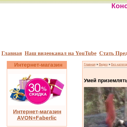
Конс
Главная
Наш видеоканал на YouTube
Стать Пре
Интернет-магазин
Главная
»
Видео
»
Без катего
Умей приземлять
Интернет-магазин
AVON+Faberlic