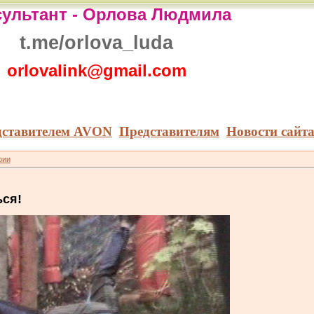
ультант -
Орлова Людмила
t.me/orlova_luda
orlovalink@gmail.com
дставителем AVON
Представителям
Новости сайт
рии
ся!