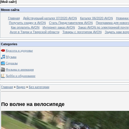
[
Мой сайт
]
Меню сайта
Главная
Действующий каталог 07/2020 AVON
Каталог 06/2020 AVON
Новинки 
Получить скидку в AVON
Стать Представителем AVON
Программа для новог
Как оплатить AVON
Интернет-заказ AVON
Заказ AVON по электронной почте
Avon в Твери и Тверской области
Товары с логотипом AVON
Задать нам воп
Categories
Красота и здоровье
Музыка
Сериалы
Фильмы и анимация
Хобби и образование
Главная
»
Видео
»
Без категории
По волне на велосипеде