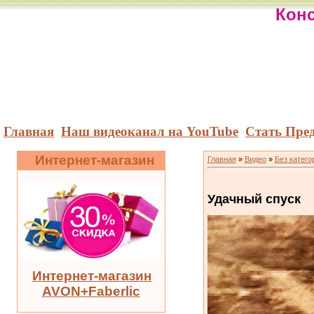
Конс
Главная
Наш видеоканал на YouTube
Стать Пре
Интернет-магазин
Главная
»
Видео
»
Без катего
Удачный спуск
Интернет-магазин
AVON+Faberlic