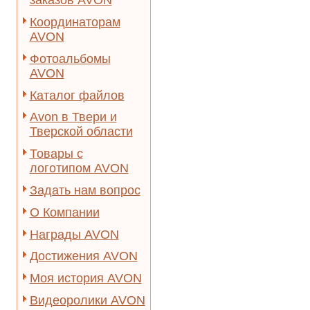
заказов AVON
Координаторам
AVON
Фотоальбомы
AVON
Каталог файлов
Avon в Твери и
Тверской области
Товары с
логотипом AVON
Задать нам вопрос
О Компании
Награды AVON
Достижения AVON
Моя история AVON
Видеоролики AVON