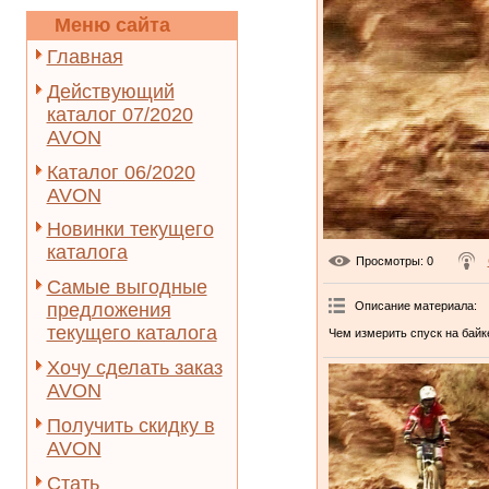
Меню сайта
Главная
Действующий
каталог 07/2020
AVON
Каталог 06/2020
AVON
Новинки текущего
каталога
Просмотры
: 0
Самые выгодные
Описание материала
:
предложения
текущего каталога
Чем измерить спуск на байк
Хочу сделать заказ
AVON
Получить скидку в
AVON
Стать