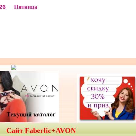
26
Пятница
Сайт Faberlic+AVON