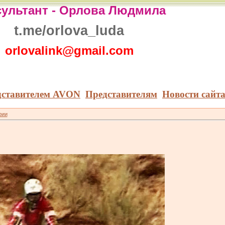
ультант -
Орлова Людмила
t.me/orlova_luda
orlovalink@gmail.com
дставителем AVON
Представителям
Новости сайт
рии