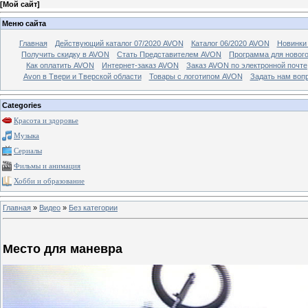
[
Мой сайт
]
Меню сайта
Главная
Действующий каталог 07/2020 AVON
Каталог 06/2020 AVON
Новинки 
Получить скидку в AVON
Стать Представителем AVON
Программа для новог
Как оплатить AVON
Интернет-заказ AVON
Заказ AVON по электронной почте
Avon в Твери и Тверской области
Товары с логотипом AVON
Задать нам воп
Categories
Красота и здоровье
Музыка
Сериалы
Фильмы и анимация
Хобби и образование
Главная
»
Видео
»
Без категории
Место для маневра