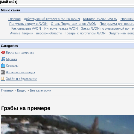
[
Мой сайт
]
Меню сайта
Главная
Действующий каталог 07/2020 AVON
Каталог 06/2020 AVON
Новинки 
Получить скидку в AVON
Стать Представителем AVON
Программа для новог
Как оплатить AVON
Интернет-заказ AVON
Заказ AVON по электронной почте
Avon в Твери и Тверской области
Товары с логотипом AVON
Задать нам воп
Categories
Красота и здоровье
Музыка
Сериалы
Фильмы и анимация
Хобби и образование
Главная
»
Видео
»
Без категории
Грэбы на примере