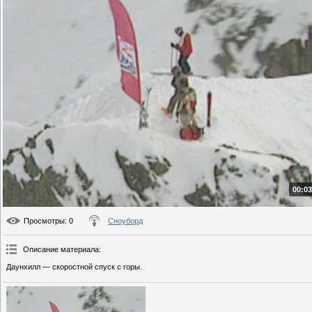
00:03
Просмотры
: 0
Сноуборд
Описание материала
:
Даунхилл — скоростной спуск с горы.