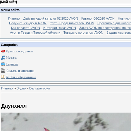
[
Мой сайт
]
Меню сайта
Главная
Действующий каталог 07/2020 AVON
Каталог 06/2020 AVON
Новинки 
Получить скидку в AVON
Стать Представителем AVON
Программа для новог
Как оплатить AVON
Интернет-заказ AVON
Заказ AVON по электронной почте
Avon в Твери и Тверской области
Товары с логотипом AVON
Задать нам воп
Categories
Красота и здоровье
Музыка
Сериалы
Фильмы и анимация
Хобби и образование
Главная
»
Видео
»
Без категории
Даунхилл