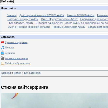
[
Мой сайт
]
Меню сайта
Главная
Действующий каталог 07/2020 AVON
Каталог 06/2020 AVON
Новинки 
Получить скидку в AVON
Стать Представителем AVON
Программа для новог
Как оплатить AVON
Интернет-заказ AVON
Заказ AVON по электронной почте
Avon в Твери и Тверской области
Товары с логотипом AVON
Задать нам воп
Categories
Красота и здоровье
Музыка
Сериалы
Фильмы и анимация
Хобби и образование
Главная
»
Видео
»
Без категории
Стихия кайтсерфинга