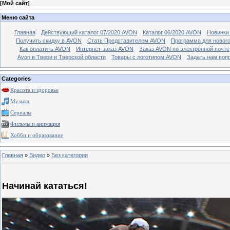
[
Мой сайт
]
Меню сайта
Главная
Действующий каталог 07/2020 AVON
Каталог 06/2020 AVON
Новинки 
Получить скидку в AVON
Стать Представителем AVON
Программа для новог
Как оплатить AVON
Интернет-заказ AVON
Заказ AVON по электронной почте
Avon в Твери и Тверской области
Товары с логотипом AVON
Задать нам воп
Categories
Красота и здоровье
Музыка
Сериалы
Фильмы и анимация
Хобби и образование
Главная
»
Видео
»
Без категории
Начинай кататься!