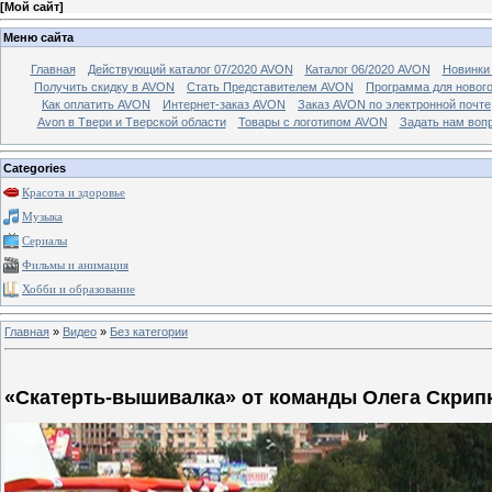
[
Мой сайт
]
Меню сайта
Главная
Действующий каталог 07/2020 AVON
Каталог 06/2020 AVON
Новинки 
Получить скидку в AVON
Стать Представителем AVON
Программа для новог
Как оплатить AVON
Интернет-заказ AVON
Заказ AVON по электронной почте
Avon в Твери и Тверской области
Товары с логотипом AVON
Задать нам воп
Categories
Красота и здоровье
Музыка
Сериалы
Фильмы и анимация
Хобби и образование
Главная
»
Видео
»
Без категории
«Скатерть-вышивалка» от команды Олега Скрип