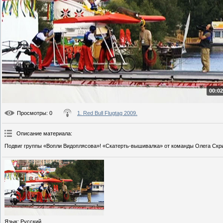
00:02
Просмотры
: 0
1. Red Bull Flugtag 2009.
Описание материала
:
Подвиг группы «Вопли Видоплясова»! «Скатерть-вышивалка» от команды Олега Скр
Язык
: Русский