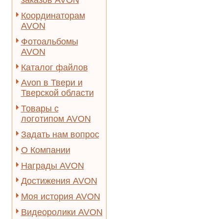
заказов AVON
Координаторам
AVON
Фотоальбомы
AVON
Каталог файлов
Avon в Твери и
Тверской области
Товары с
логотипом AVON
Задать нам вопрос
О Компании
Награды AVON
Достижения AVON
Моя история AVON
Видеоролики AVON