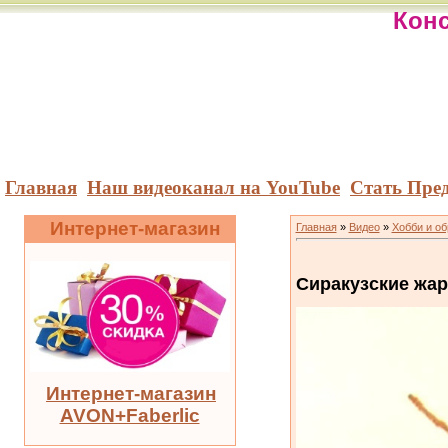
Конс
Главная
Наш видеоканал на YouTube
Стать Пре
Интернет-магазин
Главная
»
Видео
»
Хобби и о
Сиракузские жа
Интернет-магазин
AVON+Faberlic