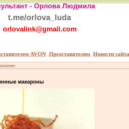
ультант -
Орлова Людмила
t.me/orlova_luda
orlovalink@gmail.com
дставителем AVON
Представителям
Новости сайт
бразование
ренные макароны