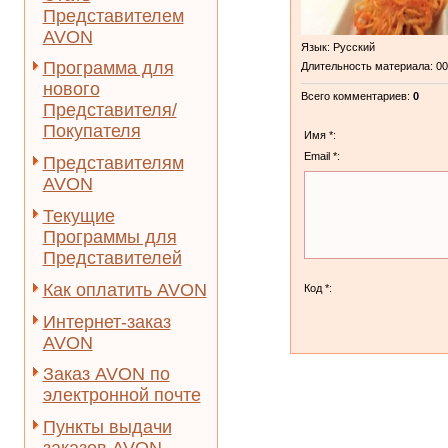
Представителем
AVON
Язык
: Русский
Программа для
Длительность материала
: 0
нового
Всего комментариев
:
0
Представителя/
Покупателя
Имя *:
Email *:
Представителям
AVON
Текущие
Программы для
Представителей
Как оплатить AVON
Код *:
Интернет-заказ
AVON
Заказ AVON по
электронной почте
Пункты выдачи