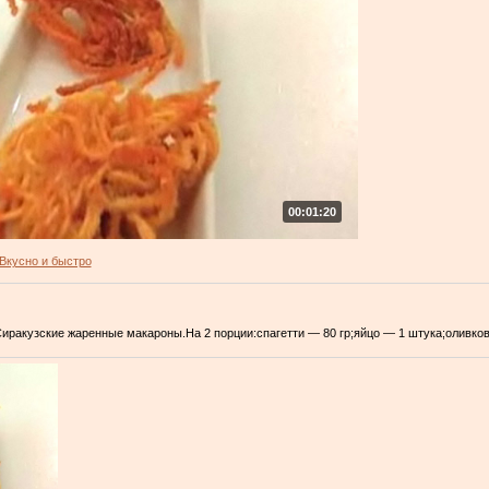
00:01:20
Вкусно и быстро
Сиракузские жаренные макароны.На 2 порции:спагетти — 80 гр;яйцо — 1 штука;оливко