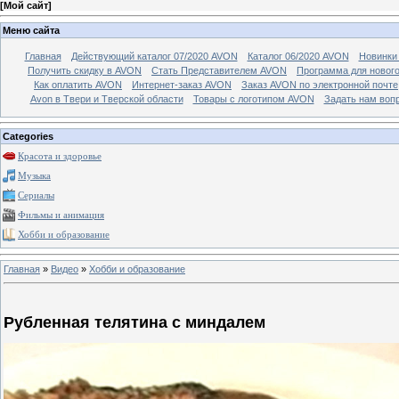
[
Мой сайт
]
Меню сайта
Главная
Действующий каталог 07/2020 AVON
Каталог 06/2020 AVON
Новинки 
Получить скидку в AVON
Стать Представителем AVON
Программа для новог
Как оплатить AVON
Интернет-заказ AVON
Заказ AVON по электронной почте
Avon в Твери и Тверской области
Товары с логотипом AVON
Задать нам воп
Categories
Красота и здоровье
Музыка
Сериалы
Фильмы и анимация
Хобби и образование
Главная
»
Видео
»
Хобби и образование
Рубленная телятина с миндалем