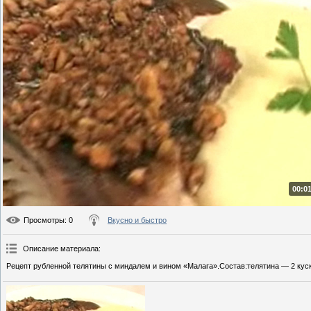
00:01
Просмотры
: 0
Вкусно и быстро
Описание материала
:
Рецепт рубленной телятины с миндалем и вином «Малага».Состав:телятина — 2 куск