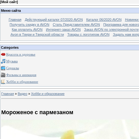
[
Мой сайт
]
Меню сайта
Главная
Действующий каталог 07/2020 AVON
Каталог 06/2020 AVON
Новинки 
Получить скидку в AVON
Стать Представителем AVON
Программа для новог
Как оплатить AVON
Интернет-заказ AVON
Заказ AVON по электронной почте
Avon в Твери и Тверской области
Товары с логотипом AVON
Задать нам воп
Categories
Красота и здоровье
Музыка
Сериалы
Фильмы и анимация
Хобби и образование
Главная
»
Видео
»
Хобби и образование
Мороженое с пармезаном