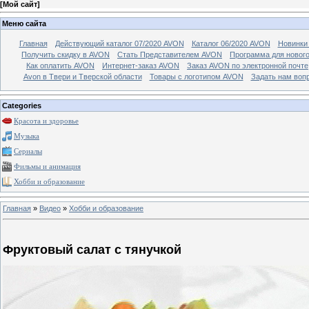
[
Мой сайт
]
Меню сайта
Главная
Действующий каталог 07/2020 AVON
Каталог 06/2020 AVON
Новинки 
Получить скидку в AVON
Стать Представителем AVON
Программа для новог
Как оплатить AVON
Интернет-заказ AVON
Заказ AVON по электронной почте
Avon в Твери и Тверской области
Товары с логотипом AVON
Задать нам воп
Categories
Красота и здоровье
Музыка
Сериалы
Фильмы и анимация
Хобби и образование
Главная
»
Видео
»
Хобби и образование
Фруктовый салат с тянучкой