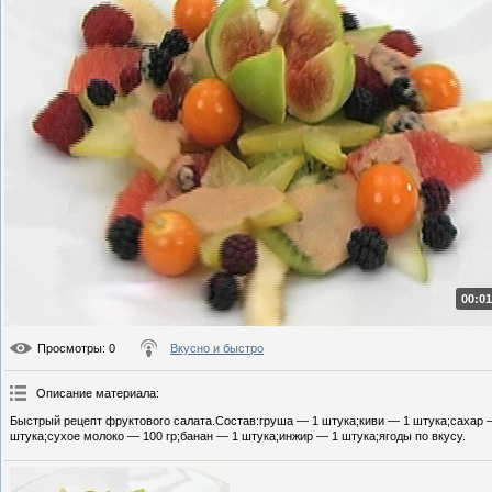
00:01
Просмотры
: 0
Вкусно и быстро
Описание материала
:
Быстрый рецепт фруктового салата.Состав:груша — 1 штука;киви — 1 штука;сахар 
штука;сухое молоко — 100 гр;банан — 1 штука;инжир — 1 штука;ягоды по вкусу.