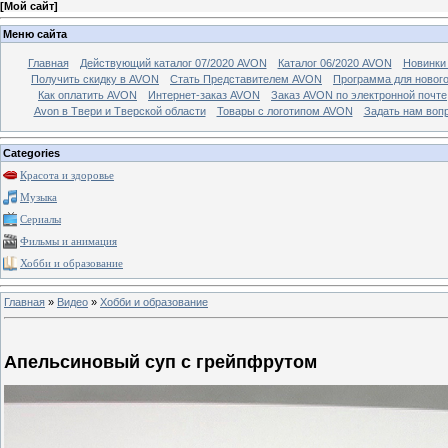
[
Мой сайт
]
Меню сайта
Главная
Действующий каталог 07/2020 AVON
Каталог 06/2020 AVON
Новинки 
Получить скидку в AVON
Стать Представителем AVON
Программа для новог
Как оплатить AVON
Интернет-заказ AVON
Заказ AVON по электронной почте
Avon в Твери и Тверской области
Товары с логотипом AVON
Задать нам воп
Categories
Красота и здоровье
Музыка
Сериалы
Фильмы и анимация
Хобби и образование
Главная
»
Видео
»
Хобби и образование
Апельсиновый суп с грейпфрутом