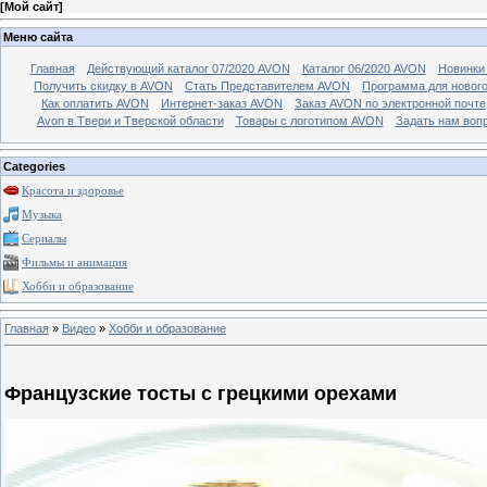
[
Мой сайт
]
Меню сайта
Главная
Действующий каталог 07/2020 AVON
Каталог 06/2020 AVON
Новинки 
Получить скидку в AVON
Стать Представителем AVON
Программа для новог
Как оплатить AVON
Интернет-заказ AVON
Заказ AVON по электронной почте
Avon в Твери и Тверской области
Товары с логотипом AVON
Задать нам воп
Categories
Красота и здоровье
Музыка
Сериалы
Фильмы и анимация
Хобби и образование
Главная
»
Видео
»
Хобби и образование
Французские тосты с грецкими орехами