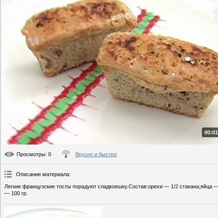
00:01
Просмотры
: 0
Вкусно и быстро
Описание материала
:
Легкие французские тосты порадуют сладкоешку.Состав:орехи — 1/2 стакана;яйца — 
— 100 гр.