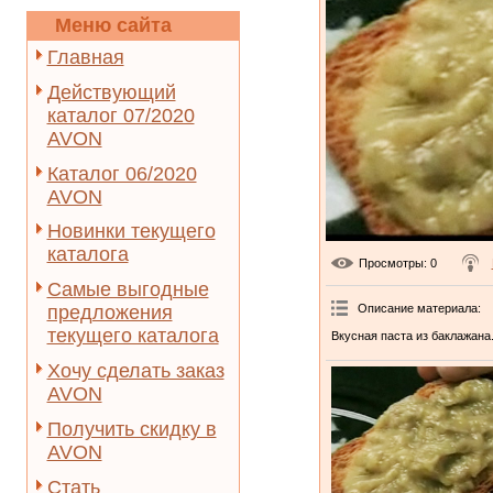
Меню сайта
Главная
Действующий
каталог 07/2020
AVON
Каталог 06/2020
AVON
Новинки текущего
каталога
Просмотры
: 0
Самые выгодные
Описание материала
:
предложения
текущего каталога
Вкусная паста из баклажана
Хочу сделать заказ
AVON
Получить скидку в
AVON
Стать