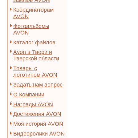
заказов AVON
Координаторам
AVON
Фотоальбомы
AVON
Каталог файлов
Avon в Твери и
Тверской области
Товары с
логотипом AVON
Задать нам вопрос
О Компании
Награды AVON
Достижения AVON
Моя история AVON
Видеоролики AVON