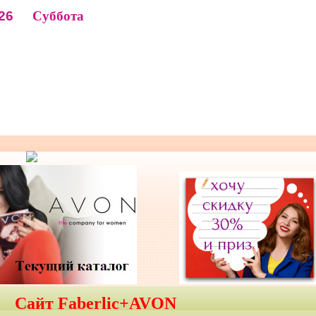
26
Суббота
Сайт Faberlic+AVON