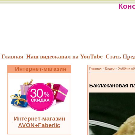
Конс
Главная
Наш видеоканал на YouTube
Стать Пре
Интернет-магазин
Главная
»
Видео
»
Хобби и о
Баклажановая п
Интернет-магазин
AVON+Faberlic