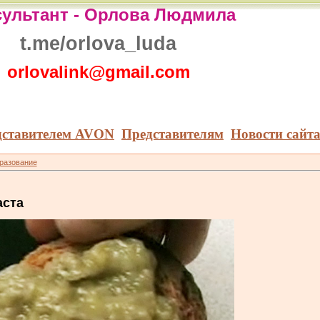
ультант -
Орлова Людмила
t.me/orlova_luda
orlovalink@gmail.com
дставителем AVON
Представителям
Новости сайт
бразование
аста