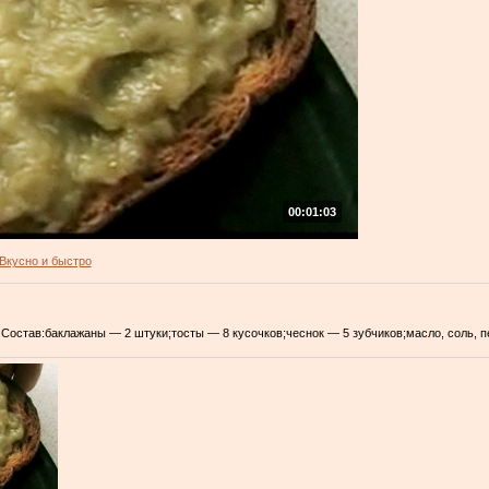
00:01:03
Вкусно и быстро
.Состав:баклажаны — 2 штуки;тосты — 8 кусочков;чеснок — 5 зубчиков;масло, соль, п